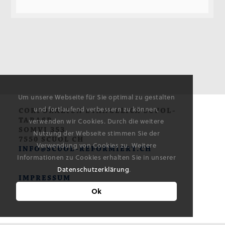
Um unsere Webseite für Sie optimal zu gestalten
und fortlaufend verbessern zu können,
CORPORAZIUN EVANGELICA SCUOL-
TARASP
verwenden wir Cookies. Durch die weitere
SOMVI 353
Nutzung der Webseite stimmen Sie der
7550 SCUOL CH
Verwendung von Cookies zu. Weitere
INFO@SCUOL-REFORMIERT.CH
Informationen zu Cookies erhalten Sie in unserer
Datenschutzerklärung
.
IMPRESSUM
DATENSCHUTZ
Ok